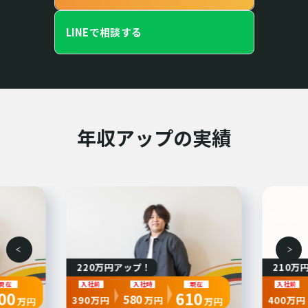
LINEで相談する
年収アップの実績
210万円アップ！
時
現在
入社前
入社時
現在
610
610
580
万円
400万円
万円
万円
万円