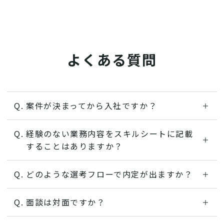
よくある質問
案件が決まってから入社ですか？
案件参画の有無に関わらず、内定通知の際に
経験のない業務内容をスキルシートに記載
お伝えした日付でのご入社となります。
することはありますか？
経験していない経歴をスキルシートに記載す
どのような選考フローで内定が出ますか？
ることは経歴詐称と呼ばれ、お客様へもエン
ご応募から役員、人事同席の面談を経て、3営
ジニアへも不誠実な結果を生むため絶対にあ
面談は対面ですか？
業日以内に採否のご連絡を差し上げておりま
ってはならないことです。