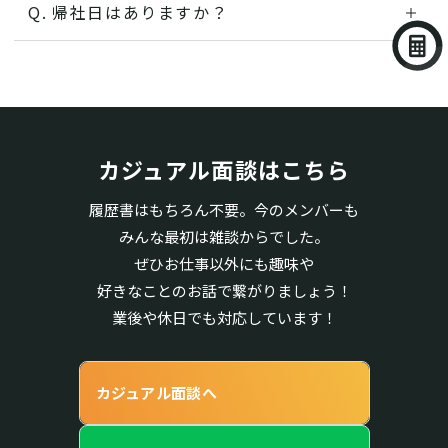
原則ZoomでのWEB開催となりますが、ご希
す。
帰社日はありますか？
望がございましたら対面での実施も可能で
ありませんが、毎月第三金曜日の19時より、
す。
新宿の本社にて社内外問わずエンジニアが参
その場合、本社(新宿)での実施となります。
加できる交流会を開催しています。
また、年末は社員への慰労を兼ねて忘年会を
カジュアル面談はこちら
開催しています。
履歴書はもちろん不要。今のメンバーも
みんな最初は雑談からでした。
ぜひお仕事以外にも趣味や
好きなことのお話で繋がりましょう！
業後や休日でも対応しています！
カジュアル面談へ