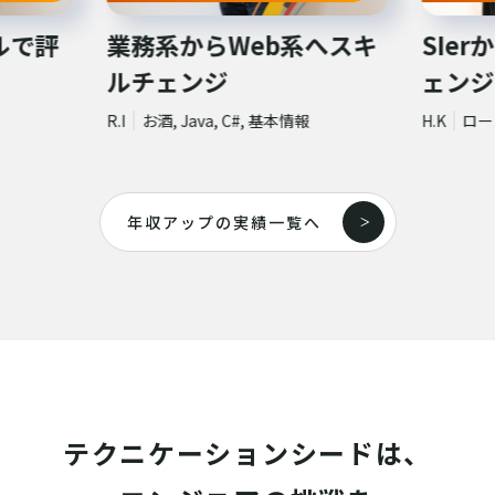
eb系へスキ
SIerから転職でスキルチ
ェンジに成功
#, 基本情報
H.K
ロードバイク, C#, Python,
基本情報
年収アップの実績一覧へ
テクニケーションシードは、