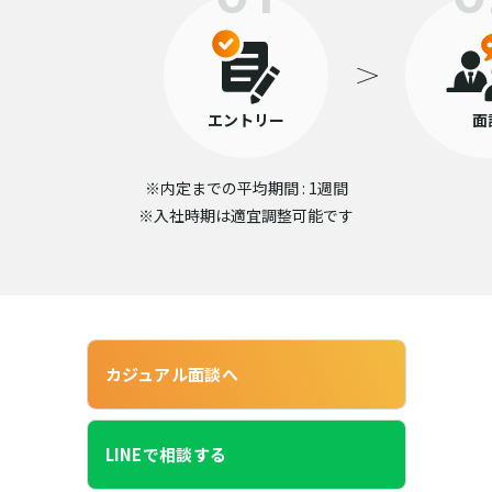
エントリー
面
※内定までの平均期間 : 1週間
※入社時期は適宜調整可能です
カジュアル面談へ
LINEで相談する