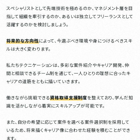
スペシャリストとして先端技術を極めるのか、マネジメント層を目
指して組織を牽引するのか、あるいは独立してフリーランスとして
活躍するのかを検討しましょう。
将来的な方向性
によって、今選ぶべき環境や身につけるべきスキ
ルは大きく変わります。
私たちテクニケーションは、多彩な案件紹介やキャリア開発、仲
間と相談できるチーム制を通じて、一人ひとりの理想に合ったキ
ャリアの道筋をともに描いていきます。
働きながら挑戦できる
資格取得支援制
度
を整えており、学んだ知
識を活かしながら着実にスキルアップが可能です。
また、自分の希望に応じて案件を選べる案件選択制を採用して
いるため、将来描くキャリア像に合わせた経験を積むことができ
ます。