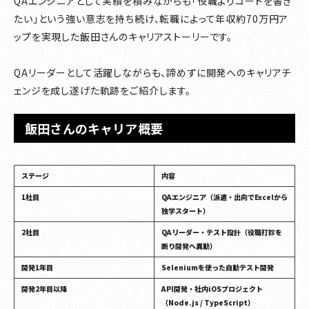
QAエンジニアとして実績を積みながらも「役職よりコードを書き
たい」という強い意志を持ち続け、転職によって年収約70万円ア
ップを実現した飯田さんのキャリアストーリーです。
QAリーダーとして活躍しながらも、諦めずに開発へのキャリアチ
ェンジを成し遂げた軌跡をご紹介します。
飯田さんのキャリア概要
ステージ
内容
1社目
QAエンジニア（派遣・出向でExcelから
独学スタート）
2社目
QAリーダー・テスト設計（役職打診を
断り開発へ異動）
開発1年目
Seleniumを使った自動テスト開発
開発2年目以降
API開発・社内iOSプロジェクト
（Node.js / TypeScript）