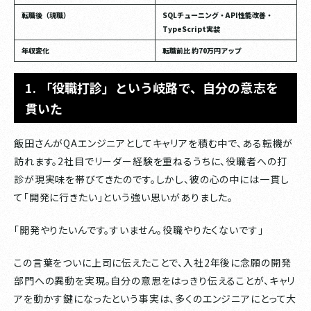
転職後（現職）
SQLチューニング・API性能改善・
TypeScript実装
年収変化
転職前比 約70万円アップ
1. 「役職打診」という岐路で、自分の意志を
貫いた
飯田さんがQAエンジニアとしてキャリアを積む中で、ある転機が
訪れます。2社目でリーダー経験を重ねるうちに、役職者への打
診が現実味を帯びてきたのです。しかし、彼の心の中には一貫し
て「開発に行きたい」という強い思いがありました。
「開発やりたいんです。すいません。役職やりたくないです」
この言葉をついに上司に伝えたことで、入社2年後に念願の開発
部門への異動を実現。自分の意思をはっきり伝えることが、キャリ
アを動かす鍵になったという事実は、多くのエンジニアにとって大