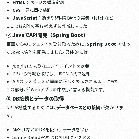
HTML
：ページの構造定義
CSS
：見た目の装飾
JavaScript
：動きや非同期通信の実装（fetchなど）
ここではAPIの事は考えずに作成しました
② JavaでAPI開発（Spring Boot）
画面からのリクエストを受け取るために、
Spring Boot
を使っ
てJavaでAPIを開発しました。具体的には：
/api/listのようなエンドポイントを定義
DBから情報を取得し、JSON形式で返却
APIのレスポンスが画面に正しく表示されるように設計
この部分が「Webアプリの中核」と言える機能です。
③ DB接続とデータの取得
APIが機能するためには、
データベースとの接続
が欠かせませ
ん。
MySQLなどのDBを使い、データを保存
Spring Data JPAを通じてDBにアクセス