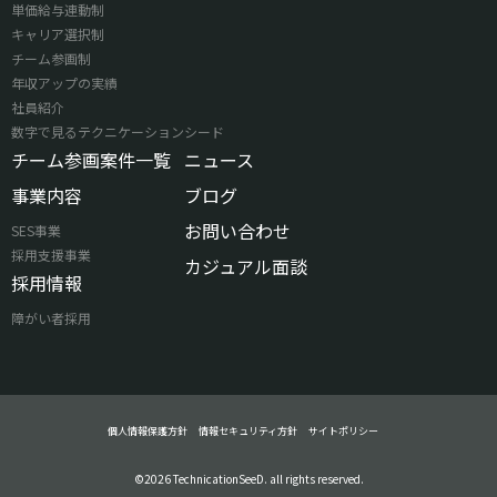
単価給与連動制
キャリア選択制
チーム参画制
年収アップの実績
社員紹介
数字で見るテクニケーションシード
チーム参画案件一覧
ニュース
事業内容
ブログ
お問い合わせ
SES事業
採用支援事業
カジュアル面談
採用情報
障がい者採用
個人情報保護方針
情報セキュリティ方針
サイトポリシー
©2026 TechnicationSeeD. all rights reserved.