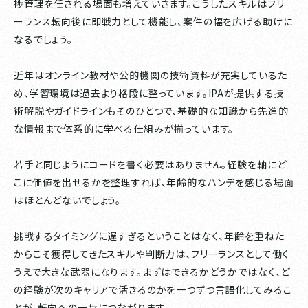
捗管理を任される場面も増えていきます。こうしたスキルはフリ
ーランス転向後に即戦力として機能し、案件の幅を広げる助けに
なるでしょう。
近年はオンライン教材や公的機関の技術資料が充実しているた
め、学習環境は過去より格段に整っています。IPAが提供する技
術解説やガイドラインもそのひとつで、基礎的な知識から先進的
な情報まで体系的に学べる仕組みが揃っています。
若手と同じようにコードを書く必要はありません。経験を軸にど
こに価値を出せるかを整理すれば、年齢的なハンデを感じる場面
はほとんどないでしょう。
挑戦するタイミングに遅すぎるということはなく、年齢を重ねた
からこそ獲得してきたスキルや判断力は、フリーランスとして働く
うえで大きな武器になります。まずはできるかどうかではなく、ど
の経験が次のキャリアで活きるのかを一つずつ言語化してみるこ
とが、転向への一歩につながります。