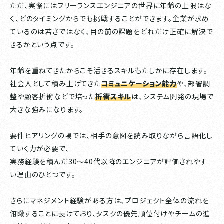
ただ、実際にはフリーランスエンジニアの世界に年齢の上限はな
く、どのタイミングからでも挑戦することができます。企業が求め
ているのは若さではなく、目の前の課題をどれだけ正確に解決で
きるかという点です。
年齢を重ねてきたからこそ活きるスキルもたしかに存在します。
社会人として積み上げてきた
コミュニケーション能力
や、部署調
整や顧客折衝などで培った
折衝スキル
は、システム開発の現場で
大きな強みになります。
要件ヒアリングの場では、相手の意図を読み取りながら言語化し
ていく力が必要で、
実務経験を積んだ30〜40代以降のエンジニアが評価されやす
い理由のひとつです。
さらにマネジメント経験がある方は、プロジェクト全体の流れを
俯瞰することに長けており、タスクの優先順位付けやチームの進