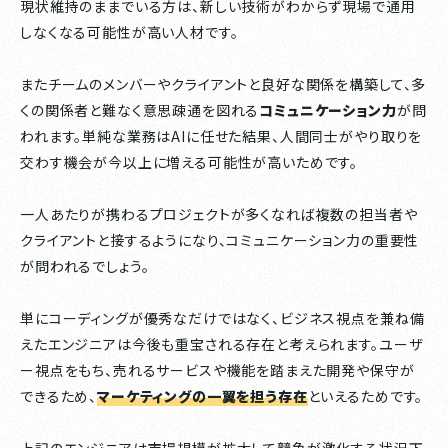
現状維持のままでいる方は、新しい技術がわからず現場で通用
しなくなる可能性が高い人材です。
またチームのメンバーやクライアントと良好な関係を構築して、多
くの関係者と難なく意思疎通を図れる
コミュニケーション力
が問
われます。単純な業務はAIに任せた結果、人間同士がやり取りを
交わす機会が今以上に増える可能性が高いためです。
一人あたりが携わるプロジェクトが多くなれば複数の担当者や
クライアントと接するようになり、コミュニケーション力の重要性
が問われるでしょう。
単にコーディングが優秀なだけではなく、ビジネス視点を兼ね備
えたエンジニアは今後も重宝される存在と考えられます。ユーザ
ー視点をもち、売れるサービスや機能を踏まえた開発や保守が
できるため、
マーケティングの一翼を担う存在
といえるためです。
上記のエンジニアは市場規模が拡大して競争が激化する状況下