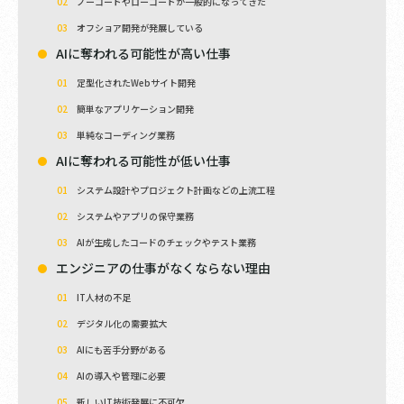
ノーコードやローコードが一般的になってきた
オフショア開発が発展している
AIに奪われる可能性が高い仕事
定型化されたWebサイト開発
簡単なアプリケーション開発
単純なコーディング業務
AIに奪われる可能性が低い仕事
システム設計やプロジェクト計画などの上流工程
システムやアプリの保守業務
AIが生成したコードのチェックやテスト業務
エンジニアの仕事がなくならない理由
IT人材の不足
デジタル化の需要拡大
AIにも苦手分野がある
AIの導入や管理に必要
新しいIT技術発展に不可欠