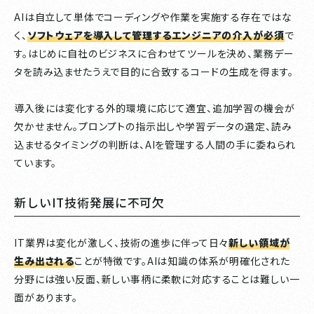
AIは自立して単体でコーディングや作業を実施する存在ではな
く、
ソフトウェアを導入して管理するエンジニアの介入が必須
で
す。はじめに自社のビジネスに合わせてツールを決め、業務デー
タを読み込ませたうえで目的に合致するコードの生成を得ます。
導入後には変化する外的環境に応じて適宜、追加学習の機会が
欠かせません。プロンプトの指示出しや学習データの選定、読み
込ませるタイミングの判断は、AIを管理する人間の手に委ねられ
ています。
新しいIT技術発展に不可欠
IT業界は変化が激しく、技術の進歩に伴って日々
新しい領域が
生み出される
ことが特徴です。AIは知識の体系が明確化された
分野には強い反面、新しい事柄に柔軟に対応することは難しい一
面があります。