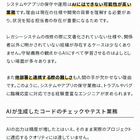
システムやアプリの保守や運用は
AIにはできない可能性が高い
業務
です。理由は現在の仕様や開発の背景を理解する必要があ
り、状況を知る担当者の存在が重要になるためです。
レガシーシステムの改修の際に文書化されていない仕様や、関係
者以外に明かされていない経緯が存在するケースは少なくあり
ません。守秘義務の観点からAIにすべて学習させるのはよしとし
ない場面が多々あります。
また
他部署と連携する際の難しさ
も人間の手が欠かせない理由
です。このように、システムやアプリの保守業務は、トラブルやバグ
に臨機応変に対応できる経験豊富なエンジニアが求められます。
AIが生成したコードのチェックやテスト業務
AIの出力は精度が増したとはいえ、そのまま実際のプロジェクト
に適応するクオリティには達していません。