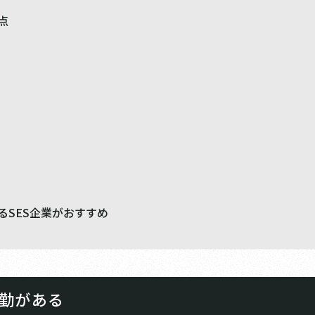
点
るSES企業がおすすめ
勤がある