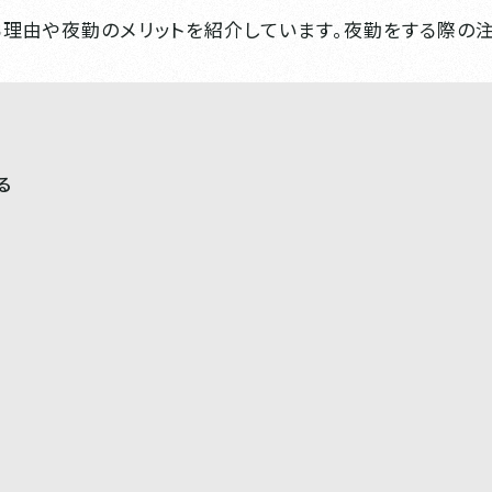
理由や夜勤のメリットを紹介しています。夜勤をする際の
る