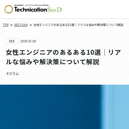
>
>
TOP
SESブログ
女性エンジニアのあるある10選｜リアルな悩みや解決策について解説
SES
2025.10.28
女性エンジニアのあるある10選｜リア
ルな悩みや解決策について解説
#コラム