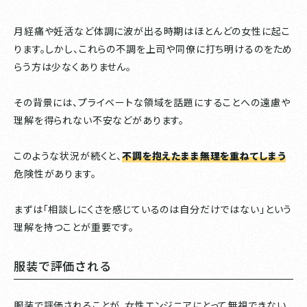
月経痛や妊活など体調に波が出る時期はほとんどの女性に起こ
ります。しかし、これらの不調を上司や同僚に打ち明けるのをため
らう方は少なくありません。
その背景には、プライベートな領域を話題にすることへの遠慮や
理解を得られない不安などがあります。
このような状況が続くと、
不調を抱えたまま無理を重ねてしまう
危険性があります。
まずは「相談しにくさを感じているのは自分だけではない」という
理解を持つことが重要です。
服装で評価される
服装で評価されることが、女性エンジニアにとって無視できない