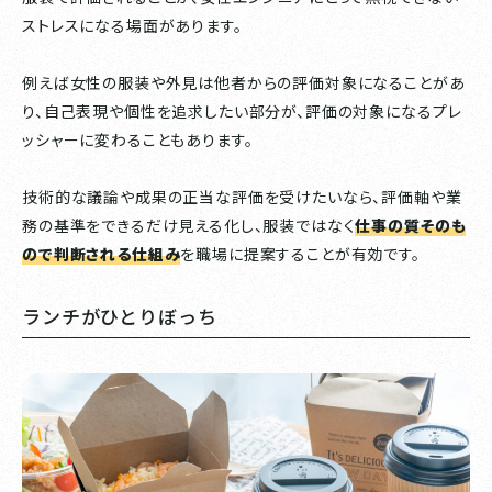
ストレスになる場面があります。
例えば女性の服装や外見は他者からの評価対象になることがあ
り、自己表現や個性を追求したい部分が、評価の対象になるプレ
ッシャーに変わることもあります。
技術的な議論や成果の正当な評価を受けたいなら、評価軸や業
務の基準をできるだけ見える化し、服装ではなく
仕事の質そのも
ので判断される仕組み
を職場に提案することが有効です。
ランチがひとりぼっち