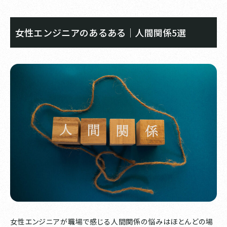
女性エンジニアのあるある｜人間関係5選
女性エンジニアが職場で感じる人間関係の悩みはほとんどの場