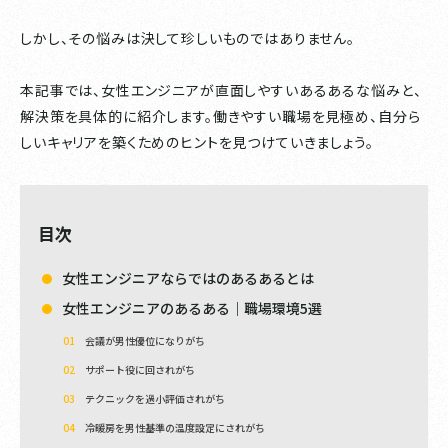
しかし、その悩みは決して珍しいものではありません。
本記事では、女性エンジニアが直面しやすいあるあるな悩みと、
解決策を具体的に紹介します。働きやすい職場を見極め、自分ら
しいキャリアを築くためのヒントを見つけていきましょう。
目次
女性エンジニアならではのあるあるとは
女性エンジニアのあるある｜職場環境5選
会議が男性優位になりがち
サポート役に回されがち
テクニックを過小評価されがち
冷暖房を男性基準の温度設定にされがち