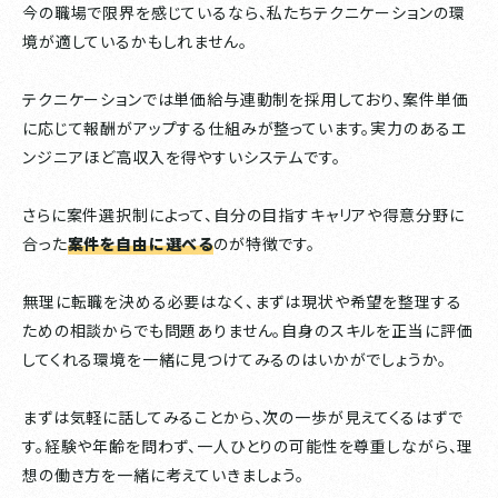
今の職場で限界を感じているなら、私たちテクニケーションの環
境が適しているかもしれません。
テクニケーションでは単価給与連動制を採用しており、案件単価
に応じて報酬がアップする仕組みが整っています。実力のあるエ
ンジニアほど高収入を得やすいシステムです。
さらに案件選択制によって、自分の目指すキャリアや得意分野に
合った
案件を自由に選べる
のが特徴です。
無理に転職を決める必要はなく、まずは現状や希望を整理する
ための相談からでも問題ありません。自身のスキルを正当に評価
してくれる環境を一緒に見つけてみるのはいかがでしょうか。
まずは気軽に話してみることから、次の一歩が見えてくるはずで
す。経験や年齢を問わず、一人ひとりの可能性を尊重しながら、理
想の働き方を一緒に考えていきましょう。