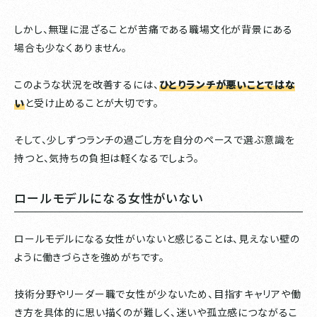
しかし、無理に混ざることが苦痛である職場文化が背景にある
場合も少なくありません。
このような状況を改善するには、
ひとりランチが悪いことではな
い
と受け止めることが大切です。
そして、少しずつランチの過ごし方を自分のペースで選ぶ意識を
持つと、気持ちの負担は軽くなるでしょう。
ロールモデルになる女性がいない
ロールモデルになる女性がいないと感じることは、見えない壁の
ように働きづらさを強めがちです。
技術分野やリーダー職で女性が少ないため、目指すキャリアや働
き方を具体的に思い描くのが難しく、迷いや孤立感につながるこ