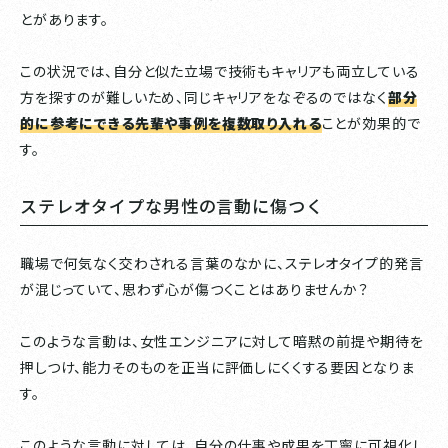
とがあります。
この状況では、自分と似た立場で技術もキャリアも両立している
方を探すのが難しいため、同じキャリアをなぞるのではなく
部分
的に参考にできる先輩や事例を複数取り入れる
ことが効果的で
す。
ステレオタイプな男性の言動に傷つく
職場で何気なく交わされる言葉のなかに、ステレオタイプ的発言
が混じっていて、思わず心が傷つくことはありませんか？
このような言動は、女性エンジニアに対して暗黙の前提や期待を
押しつけ、能力そのものを正当に評価しにくくする要因となりま
す。
このような言動に対しては、自分の仕事や成果を丁寧に可視化し