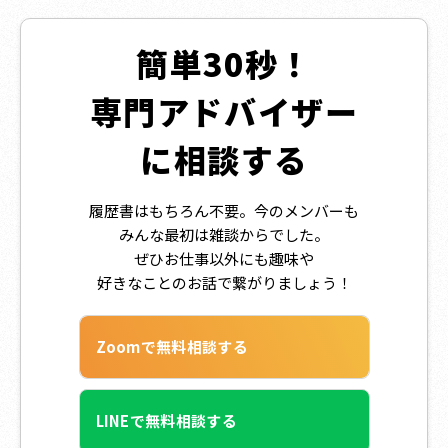
簡単30秒！
専門アドバイザー
に相談する
履歴書はもちろん不要。今のメンバーも
みんな最初は雑談からでした。
ぜひお仕事以外にも趣味や
好きなことのお話で繋がりましょう！
Zoomで無料相談する
LINEで無料相談する