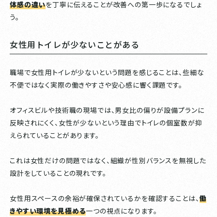
体感の違い
を丁寧に伝えることが改善への第一歩になるでしょ
う。
女性用トイレが少ないことがある
職場で女性用トイレが少ないという問題を感じることは、些細な
不便ではなく実際の働きやすさや安心感に響く課題です。
オフィスビルや技術職の現場では、男女比の偏りが設備プランに
反映されにくく、女性が少ないという理由でトイレの個室数が抑
えられていることがあります。
これは女性だけの問題ではなく、組織が性別バランスを無視した
設計をしていることの現れです。
女性用スペースの余裕が確保されているかを確認することは、
働
きやすい環境を見極める
一つの視点になります。