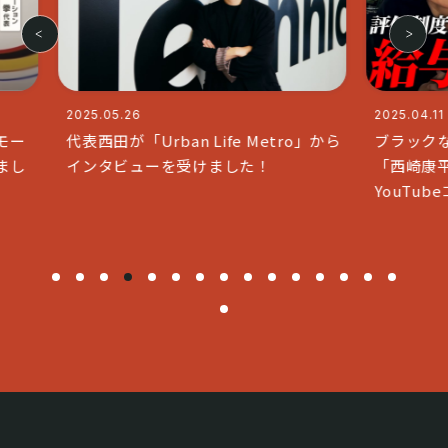
2025.04.11
2025.0
ro」から
ブラックな社長で人気のチャンネル
代表の
「西崎康平 ブラックな社長」と
「& q
YouTubeコラボいたしました