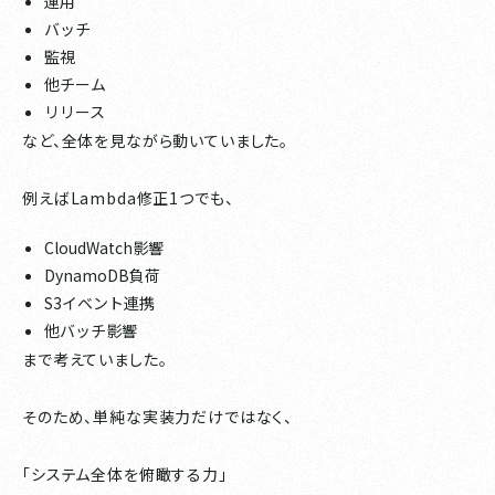
運用
バッチ
監視
他チーム
リリース
など、全体を見ながら動いていました。
例えばLambda修正1つでも、
CloudWatch影響
DynamoDB負荷
S3イベント連携
他バッチ影響
まで考えていました。
そのため、単純な実装力だけではなく、
「システム全体を俯瞰する力」