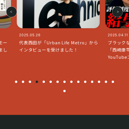
2025.04.11
2025.0
ro」から
ブラックな社長で人気のチャンネル
代表の
「西崎康平 ブラックな社長」と
「& q
YouTubeコラボいたしました