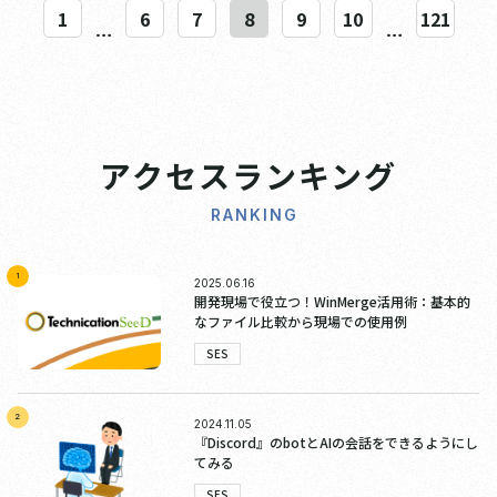
1
6
7
8
9
10
121
…
…
アクセスランキング
RANKING
1
2025.06.16
開発現場で役立つ！WinMerge活用術：基本的
なファイル比較から現場での使用例
SES
2
2024.11.05
『Discord』のbotとAIの会話をできるようにし
てみる
SES