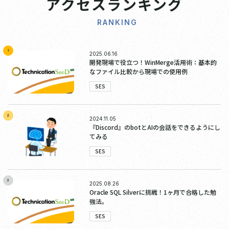
アクセスランキング
RANKING
1
2025.06.16
開発現場で役立つ！WinMerge活用術：基本的
なファイル比較から現場での使用例
SES
2
2024.11.05
『Discord』のbotとAIの会話をできるようにし
てみる
SES
3
2025.08.26
Oracle SQL Silverに挑戦！1ヶ月で合格した勉
強法。
SES