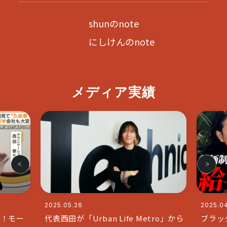
shunのnote
にしけんのnote
メディア実績
2025.04.11
2025.0
ro」から
ブラックな社長で人気のチャンネル
代表の