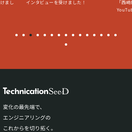
「西崎康平 ブラックな社長」と
「& q
YouTubeコラボいたしました
変化の最先端で、
エンジニアリングの
これからを切り拓く。